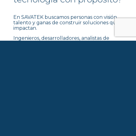
En SAVATEK buscamos personas con visión,
talento y ganas de construir soluciones que
impactan.
Ingenieros, desarrolladores, analistas de
datos, especialistas en inteligencia artificial, y
también profesionales con experiencia en
desarrollo de negocio, estrategia y gestión
de clientes... pero, ante todo, talento y ganas
de contribuir a construir un mundo mejor.
Si te motiva trabajar en proyectos
innovadores con impacto real en la
industria, las ciudades, el campo o el
turismo, este es tu lugar.
Nos mueve la colaboración, la curiosidad
y la excelencia tecnológica.