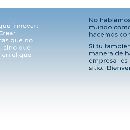
No hablamos
ue innovar:
mundo como 
Crear
hacemos con
cas que no
Si tu tambié
, sino que
manera de ha
 en el que
empresa- es p
sitio. ¡Bienve