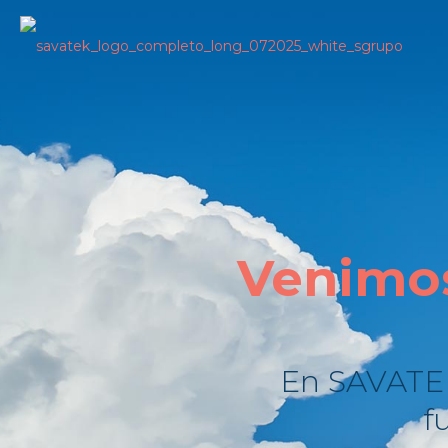
Venimos
En SAVATEK
f