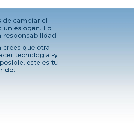
 de cambiar el
un eslogan. Lo
 responsabilidad.
n crees que otra
cer tecnología -y
osible, este es tu
nido!