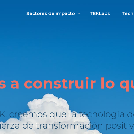
Sectores de impacto
TEKLabs
Tecn
 a construir lo q
, creemos que la tecnología d
uerza de transformación positiv