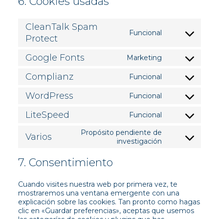
6. Cookies usadas
CleanTalk Spam
Funcional
Consent
Protect
to
service
Google Fonts
Marketing
Consent
cleantalk-
to
spam-
Complianz
Funcional
service
protect
Consent
google-
to
WordPress
fonts
Funcional
service
Consent
complianz
to
LiteSpeed
Funcional
service
Consent
wordpress
to
Propósito pendiente de
service
Varios
Consent
investigación
litespeed
to
service
7. Consentimiento
varios
Cuando visites nuestra web por primera vez, te
mostraremos una ventana emergente con una
explicación sobre las cookies. Tan pronto como hagas
clic en «Guardar preferencias», aceptas que usemos